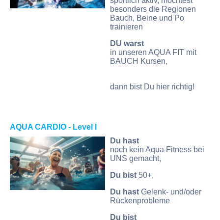
sportlich aktiv, möchtest
besonders die Regionen
Bauch, Beine und Po
trainieren
DU warst
in unseren AQUA FIT mit
BAUCH Kursen,
dann bist Du hier richtig!
AQUA CAR
DIO
- Level I
Du hast
noch kein Aqua Fitness bei
UNS gemacht,
Du bist
50+,
Du hast
Gelenk- und/oder
Rückenprobleme
Du bist